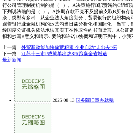
行公司管理制衡机制的是（ ）。A决策施行B职责鸿沟C组织
下列说法确的是（ ）。A按期存款不克不及提前支取B所有存
杂，类型有多种，从企业法人角度划分，贸易银行的组织构架可
跟着银行业金融机构的运营勾当日益分析化和国际化，当前，银
经国度公证机关依法承认其实正在性取性的书面遗言。A公证
拟和抄写B意义和暗示C要约和许诺D协商和证明下列中，小我
上一篇：
外贸新动能加快储蓄积累 企业自动“走出去”拓
下一篇：
江苏十三市P成就单出炉8市跑赢全省增速
最新新闻
2025-08-13
国务院旧事办就稳