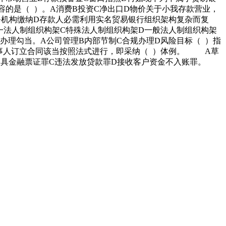
容的是（ ）。A消费B投资C净出口D物价关于小我存款营业，
务机构缴纳D存款人必需利用实名贸易银行组织架构复杂而复
一法人制组织构架C特殊法人制组织构架D一般法人制组织构架
办理勾当。A公司管理B内部节制C合规办理D风险目标（ ）指
当事人订立合同该当按照法式进行，即采纳（ ）体例。 A草
出具金融票证罪C违法发放贷款罪D接收客户资金不入账罪。