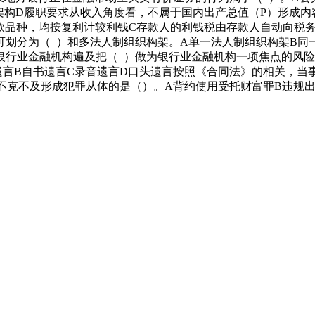
架构D履职要求从收入角度看，不属于国内出产总值（P）形成内
款品种，均按复利计较利钱C存款人的利钱税由存款人自动向税
划分为（ ）和多法人制组织构架。A单一法人制组织构架B同
行业金融机构遍及把（ ）做为银行业金融机构一项焦点的风险
遗言B自书遗言C录音遗言D口头遗言按照《合同法》的相关，
不克不及形成犯罪从体的是（）。A背约使用受托财富罪B违规