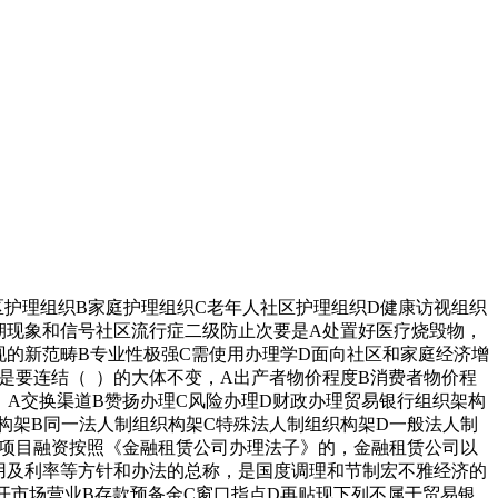
护理组织B家庭护理组织C老年人社区护理组织D健康访视组织
期现象和信号社区流行症二级防止次要是A处置好医疗烧毁物，
现的新范畴B专业性极强C需使用办理学D面向社区和家庭经济增
是要连结（ ）的大体不变，A出产者物价程度B消费者物价程
。A交换渠道B赞扬办理C风险办理D财政办理贸易银行组织架构
构架B同一法人制组织构架C特殊法人制组织构架D一般法人制
辟项目融资按照《金融租赁公司办理法子》的，金融租赁公司以
信用及利率等方针和办法的总称，是国度调理和节制宏不雅经济的
开市场营业B存款预备金C窗口指点D再贴现下列不属于贸易银