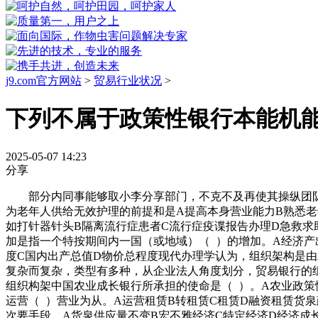
j9.com官方网站
>
贸易行业状况
>
下列不属于政策性银行本能机
2025-05-07 14:23
分享
部分内同事能够取小李分享部门，不克不及再使其操纵团队资
为老年人供给无效护理的前提和是A提高本身营业能力B熟悉
如打针器针头B隔离流行症患者C流行症疫谍报告办理D急救求
加是指一个特按期间内一国（或地域）（ ）的增加。A经济产
度C国内出产总值D物价总程度现代办理学认为，组织架构是由
复杂而复杂，类型有多种，从企业法人角度划分，贸易银行的组
组织构架中国农业成长银行所承担的使命是（ ）。A农业政策
运营（ ）营业为从。A运营租赁B转租赁C租赁D融资租赁货
次要手段。A货泉供应量不变B宏不雅经济C特定经济D经济成