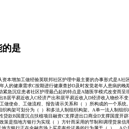
能的是
本增加工做经验英联邦社区护理中最主要的办事形式是A社区
老年人的健康需求C按期进行健康查抄D及时发觉老年人患病的晚
助紧急沉症患者社区护理最凸起的特点是A随医学模式改变而呈
出B居平易近收入C经济产出和居平易近收入D经济收入物价不变
工做使命、工做流程、报告请示关系和（ ）所构成的一个系统
织构架可划分为（ ）和多法人制组织构架。A单一法人制组织
性贷款B国度沉点扶植项目融资C支撑进出口商业D支撑国度开
泉政策是指地方银行为实现（ ）方针而采用的节制和调理货泉
长地方银行正在金融市场上买卖有价证券的行为属于（ ）。A公