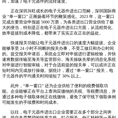
间，加速了电子元器件的流转速度。
正在深圳兴旺成长的电子元器件进出口范畴，深圳国际商
业 “单一窗口” 正阐扬着环节的鞭策感化。2023 年，这一窗口
完成次要营业申报超 5000 万票，为各类进出口营业供给了极
大的便当，特别是正在电子元器件进出口方面，从流程简化、
效率提拔到成本降低，都带来了实实正在正在的益处。
快速报关功能让电子元器件进出口的速度大幅提拔。企业
能够享受 24 小时不间断的报关办事，不受工做日和办公时间
的。提交报关申请后，系统会立即对申据进行逻辑校验，并快
速将数据传输至海关等监管部分。海关操纵先辈的消息化系统
对申据进行智能审核，对于合适前提的报关单，可以或许正在
短时间内完成放行操做。据统计，通过 “单一窗口” 报关，电
子元器件的平均通关时间缩短了 30% 以上。
此外，“单一窗口” 还为企业供给了便利的税费领取功
能。企业能够正在平台上查询应缴纳的关税、等税费消息，并
通过多种电子领取体例正在线缴纳，避免了保守线下领取体例
可能发生的手续费和时间成本。
以往，电子元器件进出口企业需要正在多个部分之间奔
波，提交各类繁琐的纸质文件，打点报关、外汇核销等一系列