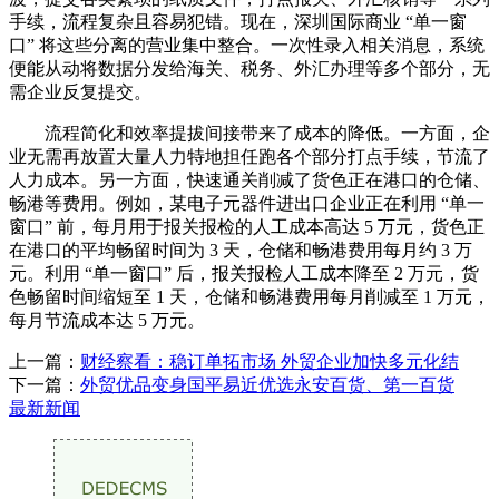
手续，流程复杂且容易犯错。现在，深圳国际商业 “单一窗
口” 将这些分离的营业集中整合。一次性录入相关消息，系统
便能从动将数据分发给海关、税务、外汇办理等多个部分，无
需企业反复提交。
流程简化和效率提拔间接带来了成本的降低。一方面，企
业无需再放置大量人力特地担任跑各个部分打点手续，节流了
人力成本。另一方面，快速通关削减了货色正在港口的仓储、
畅港等费用。例如，某电子元器件进出口企业正在利用 “单一
窗口” 前，每月用于报关报检的人工成本高达 5 万元，货色正
在港口的平均畅留时间为 3 天，仓储和畅港费用每月约 3 万
元。利用 “单一窗口” 后，报关报检人工成本降至 2 万元，货
色畅留时间缩短至 1 天，仓储和畅港费用每月削减至 1 万元，
每月节流成本达 5 万元。
上一篇：
财经察看：稳订单拓市场 外贸企业加快多元化结
下一篇：
外贸优品变身国平易近优选永安百货、第一百货
最新新闻