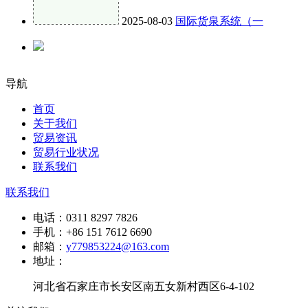
2025-08-03
国际货泉系统（一
导航
首页
关于我们
贸易资讯
贸易行业状况
联系我们
联系我们
电话：
0311 8297 7826
手机：
+86 151 7612 6690
邮箱：
y779853224@163.com
地址：
河北省石家庄市长安区南五女新村西区6-4-102