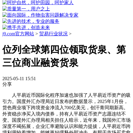
j9.com官方网站
>
贸易行业状况
>
位列全球第四位领取货泉、第
三位商业融资货泉
2025-05-11 15:51
分享
人平易近币国际化程序加速也加强了人平易近币资产的吸
引力。国度外汇办理局近日发布的数据显示，2025年1月份，
货色商业项下跨境资金净流入700亿美元，创汗青同期新高。
外资稳步净买入境内债券，持有人平易近币资产志愿连结不
变。国度外汇办理局相关担任人暗示，近年来，我国外汇市场
深度不竭拓展，企业汇率避险认识和能力提拔，人平易近币跨
境利用较着增加，能够更好缓释外部冲击，有帮于市场买卖愈