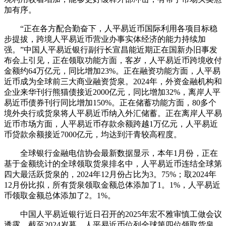
加有序。
“正在各方配合勤奋下，人平易近币国际利用各项目标稳
步提拔，跨境人平易近币营业办事实体经济的能力持续加
强。”中国人平易近银行副行长宣昌能近期正在国新办旧事发
布会上引见，正在领取功能方面，客岁，人平易近币跨境收付
金额约64万亿元，同比增加23%。正在融资功能方面，人平易
近币成为全球前三大商业融资货泉。2024年，外资金融机构和
企业来华刊行熊猫债接近2000亿元，同比增加32%，离岸人平
易近币债券刊行同比增加150%。正在储蓄功能方面，80多个
境外央行或货泉将人平易近币纳入外汇储蓄。正在离岸人平易
近币市场方面，人平易近币存款余额跨越1万亿元，人平易近
币贷款余额接近7000亿元，均达到汗青较高程度。
全球银行金融电信协会最新数据显示，本年1月份，正在
基于金额统计的全球领取货泉排名中，人平易近币连结全球第
四大最活跃货泉的，2024年12月份占比为3。75%；取2024年
12月份比拟，所有货泉领取金额总体添加了1。1%，人平易近
币领取金额总体添加了2。1%。
中国人平易近银行近日召开的2025年宏不雅审慎工做会议
透露，截至2024岁暮，人平易近币位列全球第四位领取货泉、