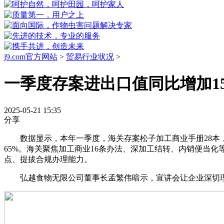
j9.com官方网站
>
贸易行业状况
>
一季度存案进出口值同比增加1
2025-05-21 15:35
分享
数据显示，本年一季度，海关存案松子加工商业手册28本，同比
65%。海关聚焦加工商业16条办法、深加工结转、内销便当
点、提拔合规办理能力。
弘越食物无限公司董事长孟繁伟暗示，宣讲会让企业深切理