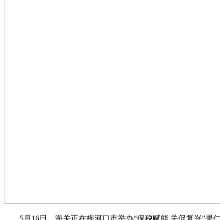
5月16日，海关正在梅河口市举办“保税赋能 关促复兴”果