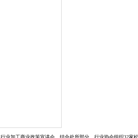
仁行业加工商业政策宣讲会，结合处所部分、行业协会组织32家