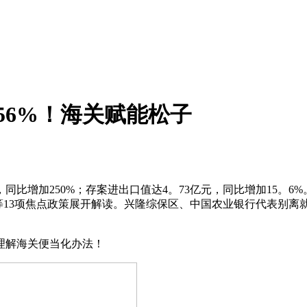
56%！海关赋能松子
增加250%；存案进出口值达4。73亿元，同比增加15。6%
化等13项焦点政策展开解读。兴隆综保区、中国农业银行代表别
解海关便当化办法！