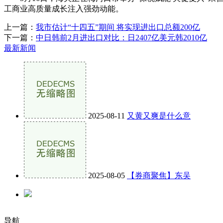
工商业高质量成长注入强劲动能。
上一篇：
我市估计“十四五”期间 将实现进出口总额200亿
下一篇：
中日韩前2月进出口对比：日2407亿美元韩2010亿
最新新闻
2025-08-11
又黄又爽是什么意
2025-08-05
【券商聚焦】东吴
导航