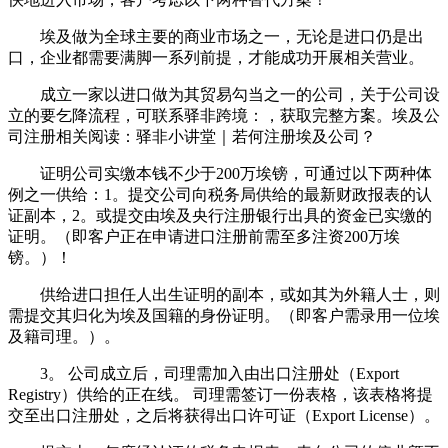
埃及做为全球主要的商业市场之一，无论是进口仍是出
口，企业都需要满脚一系列前提，才能成功开展相关营业。
成立一家以进口做为其贸易勾当之一的公司，关于公司设
立的要乞降流程，可联系驿非跨境：，获取完整方案。埃及公
司注册相关阅读：驿非小讲堂｜若何注册埃及公司？
证明公司实缴本钱不少于200万埃镑，可通过以下两种体
例之一供给：1。提交公司向税务局供给的最新财政报表的认
证副本，2。或提交由埃及央行注册银行出具的资金已实缴的
证明。（即客户正在申请进口注册前需至多注资200万埃
镑。）！
供给进口担任人出生证明的副本，或如其为外籍人士，则
需提交其归化为埃及国籍的身份证明。（即客户需录用一位埃
及籍司理。）。
3。 公司成立后，司理需加入由出口注册处（Export
Registry）供给的正在线。 司理需签订一份表格，该表格将提
交至出口注册处，之后将获得出口许可证（Export License）。