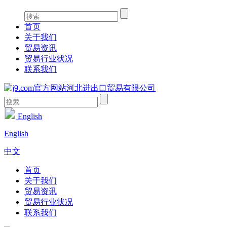
首页
关于我们
贸易资讯
贸易行业状况
联系我们
English
English
中文
首页
关于我们
贸易资讯
贸易行业状况
联系我们