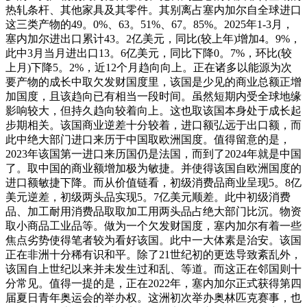
热轧条杆、其他家具及其零件。其别离占塞内加尔自全球进口
这三类产物的49。0%、63。51%、67。85%。2025年1-3月，
塞内加尔进出口累计43。2亿美元，同比(较上年)增加4。9%，
此中3月当月进出口13。6亿美元，同比下降0。7%，环比(较
上月)下降5。2%，近12个月趋向向上。正在诸多以能源为次
要产物的成长中取欠发财国度里，该国是少见的商业总额正增
加国度，且该趋向已有相当一段时间。虽然短期内受全球地缘
影响较大，但持久趋向较着向上。这也取该国本身处于成长起
步期相关。该国商业逆差十分较着，进口额弘远于出口额，而
此中绝大部门进口来历于中国取欧洲国度。值得留意的是，
2023年该国第一进口来历国仍是法国，而到了2024年就是中国
了。取中国的商业额增加极为敏捷。并使得该国自欧洲国度的
进口额敏捷下降。而从价值链看，初级消费品商业呈现5。8亿
美元逆差，初级两头品实现5。7亿美元顺差。此中初级消费
品、加工耐用消费品取取加工用两头品占绝大部门比沉。物资
取小商品工业品等。做为一个欠发财国度，塞内加尔有着一些
焦点劣势使得笔者较为看好该国。此中一大体素是治安。该国
正在非洲十分稀有识和平。除了21世纪初的更迭导致紊乱外，
该国自上世纪以来并未发生过和乱、等道。而这正在邻国则十
分常见。值得一提的是，正在2022年，塞内加尔正式获得第四
届夏日青年奥运会的举办权。这洲初次举办奥林匹克赛事，也