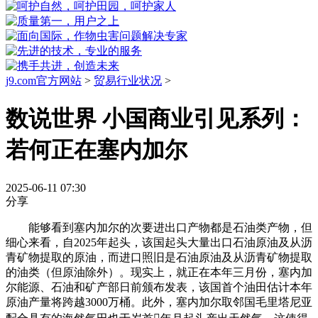
j9.com官方网站
>
贸易行业状况
>
数说世界 小国商业引见系列：
若何正在塞内加尔
2025-06-11 07:30
分享
能够看到塞内加尔的次要进出口产物都是石油类产物，但
细心来看，自2025年起头，该国起头大量出口石油原油及从沥
青矿物提取的原油，而进口照旧是石油原油及从沥青矿物提取
的油类（但原油除外）。现实上，就正在本年三月份，塞内加
尔能源、石油和矿产部日前颁布发表，该国首个油田估计本年
原油产量将跨越3000万桶。此外，塞内加尔取邻国毛里塔尼亚