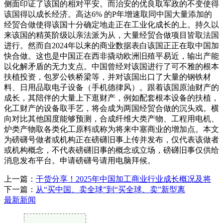
侧面印证了该国的相对平安。而治安的优良取军政的不变使得
该国得以成长经济。高达6% 的P年增速取同中国大量添加的
经贸合做使得该国十分确定地走正在工业化成长的上。持久以
来该国的精英阶级以亲法派为从，大量经贸合做项目皆取法国
进行。然而自2024年以来的商业数据表白该国正正在取中国加
快合做。这也是中国正在西非撬动欧洲旧殖平易近，输出产能
以化解矛盾的无力支点。中国曾经对该国进行了可不雅的根本
扶植投资，包罗公铁桥梁等，并对该国出口了大量的钢铁材
料、日用品取电子设备（手机德律风）。跟着该国原油财产的
成长，其陪伴的大量上下逛财产，例如配套根本设备的扶植，
化工财产的设备取手艺，将会成为两国经贸合做的沉头戏。横
向对比其他国度能够预测，合成纤维大类产物、工程用电机、
炉类产物取各类化工原料或称为将来中塞商业的增加点。本文
为磅礴号做者或机构正在磅礴旧事上传并发布，仅代表该做者
或机构概念，不代表磅礴旧事的概念或立场，磅礴旧事仅供给
消息发布平台。申请磅礴号请用电脑拜候。
上一篇：
干货分享！2025年中国加工商业行业成长概况及将
下一篇：
从“买中国、卖全球”到“买全球、卖”新型离
最新新闻