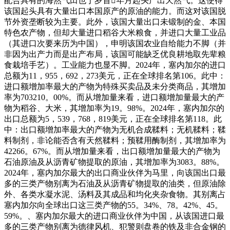
配合具有的海然气田也于岁首年月起头产出天然气。这使得
该国起头具有大量出口本国原产的原油的能力。而这对该国脱
节外资垄断较为主要。此外，该国大量出口未锻制的金、本国
特色农产物，但却大量进口稻谷大米粮食，并进口大量工业品
（其进口次要来历为中国），申明该国农业自给能力不脚（并
非因为出产力而是出产布局，该国可能缺乏优良耕地取先辈粮
食栽培手艺）。工业能力也显不脚。2024年，塞内加尔的进口
总额为11，955，692，273美元，正在全球排名第106。此中：
进口额增加率最大的产物为特殊买卖品及未分类商品，其增加
率为703210。00%。而从增加量来看，进口额增加量最大的产
物为稻谷、大米，其增加率为19。98%。2024年，塞内加尔的
出口总额为5，539，768，819美元，正在全球排名第118。此
中：出口额增加率最大的产物为无机合成鞣料；无机鞣料；鞣
料制剂，非论能否含有天然鞣料；预鞣用酶制剂，其增加率为
42266。67%。而从增加量来看，出口额增加量最大的产物为
石油原油及从沥青矿物提取的原油，其增加率为3083。88%。
2024年，塞内加尔最大的出口商业伙伴为马里，向该国出口最
多的三类产物别离为石油及从沥青矿物提取的油类，但原油除
外、各类水凝水泥、汤料及其成品和均化夹杂食物。其别离占
塞内加尔向全球出口这三类产物的55。34%、78。42%、45。
59%。、塞内加尔最大的进口商业伙伴为中国，从该国进口最
多的三类产物别离为德律风机、犯警则盘卷的铁及非合金钢的