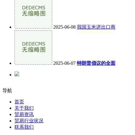
2025-06-08
我国玉米进出口商
2025-06-07
特朗普倡议的全面
导航
首页
关于我们
贸易资讯
贸易行业状况
联系我们