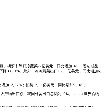
葱、胡萝卜等鲜冷蔬菜77亿美元，同比增加16%；番茄成品、
降33。1%。此外，冷冻蔬菜出口15。5亿美元，同比增加6。
加12。7%；粕类12。1亿美元，同比增加9。6%。
元。农产物出口额占我国外贸出口总额2。9%。……（世界食物