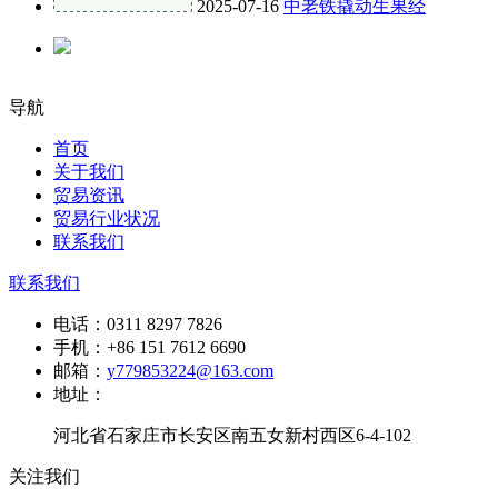
2025-07-16
中老铁撬动生果经
导航
首页
关于我们
贸易资讯
贸易行业状况
联系我们
联系我们
电话：
0311 8297 7826
手机：
+86 151 7612 6690
邮箱：
y779853224@163.com
地址：
河北省石家庄市长安区南五女新村西区6-4-102
关注我们