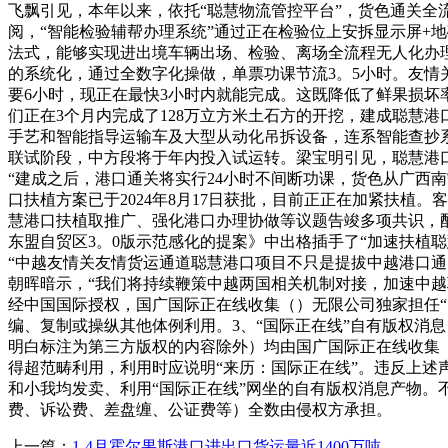
飞飘引见，本年以来，依托“聪慧物流管控平台”，货色通关全流
阅，“智能检验辅帮办理系统”通过正在检验位上安拆显示屏+
法式，能够实现进出境车辆出场、检验、离场全流程无人化办
的系统化，通过全数字化操做，单票功课节流3。5小时。友情
要6小时，现正在最快3小时内就能完成。这既降低了鲜果损坏
们正在3个月内完成了128万立方米土石方的开挖，建成聪慧港
手艺和智能指导运输车及大型从动化吊拆设备，连系智能查抄
联试阶段，中方段将于年内投入试运转。梁宝明引见，聪慧港口
“建成之后，港口通关将实行24小时不间断功课，货色从广西
口扶植方案已于2024年8月17日获批，目前正正在加紧扶植
慧港口扶植取推广、强化港口办理协做等议题告竣多项共识，
东盟自贸区3。0版示范感化的提案》中出格插手了“加速扶植
“中越友情关友情货运通道聪慧港口项目不只是提拔中越港口
朝晖暗示，“我们将持续鞭策中越两国相关机制对接，加速中越
经中国国际授权，国广国际正在线收集（）无限公司独家担任“
编、复制或操纵其他体例利用。3、“国际正在线”自有版权消息
明白标注为第三方版权的内容除外）均由国广国际正在线收集
得超范畴利用，利用时应说明“来历：国际正在线”。违反上
和小我均发卖、利用“国际正在线”网坐的自有版权消息产物
费、诉讼费、差盘缠、公证费等）全数由侵权方承担。
上一篇：
1-4月霍尔果斯港口进出口货运量近1400万吨