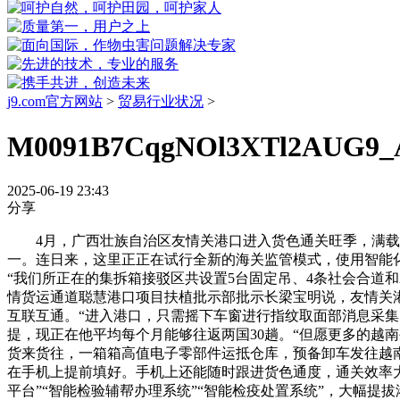
j9.com官方网站
>
贸易行业状况
>
M0091B7CqgNOl3XTl2AUG9_
2025-06-19 23:43
分享
4月，广西壮族自治区友情关港口进入货色通关旺季，满载
一。连日来，这里正正在试行全新的海关监管模式，使用智能
“我们所正在的集拆箱接驳区共设置5台固定吊、4条社会合道
情货运通道聪慧港口项目扶植批示部批示长梁宝明说，友情关港
互联互通。“进入港口，只需摇下车窗进行指纹取面部消息采集
提，现正在他平均每个月能够往返两国30趟。“但愿更多的越
货来货往，一箱箱高值电子零部件运抵仓库，预备卸车发往越
在手机上提前填好。手机上还能随时跟进货色通度，通关效率大大
平台”“智能检验辅帮办理系统”“智能检疫处置系统”，大幅