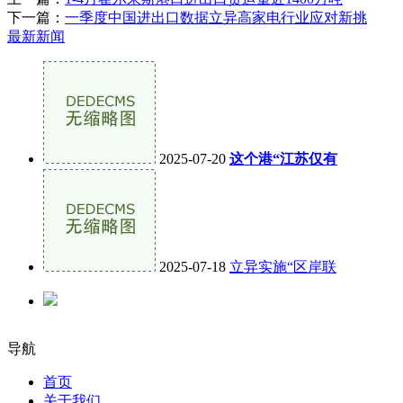
下一篇：
一季度中国进出口数据立异高家电行业应对新挑
最新新闻
2025-07-20
这个港“江苏仅有
2025-07-18
立异实施“区岸联
导航
首页
关于我们