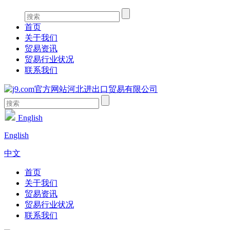
首页
关于我们
贸易资讯
贸易行业状况
联系我们
English
English
中文
首页
关于我们
贸易资讯
贸易行业状况
联系我们