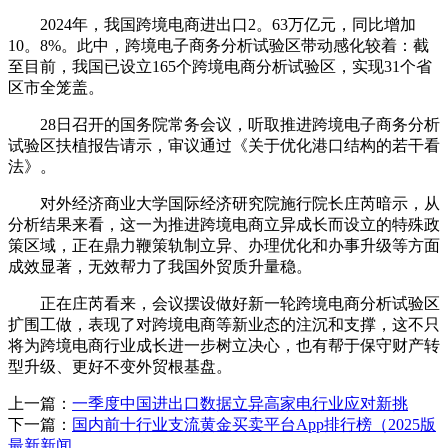
2024年，我国跨境电商进出口2。63万亿元，同比增加
10。8%。此中，跨境电子商务分析试验区带动感化较着：截
至目前，我国已设立165个跨境电商分析试验区，实现31个省
区市全笼盖。
28日召开的国务院常务会议，听取推进跨境电子商务分析
试验区扶植报告请示，审议通过《关于优化港口结构的若干看
法》。
对外经济商业大学国际经济研究院施行院长庄芮暗示，从
分析结果来看，这一为推进跨境电商立异成长而设立的特殊政
策区域，正在鼎力鞭策轨制立异、办理优化和办事升级等方面
成效显著，无效帮力了我国外贸质升量稳。
正在庄芮看来，会议摆设做好新一轮跨境电商分析试验区
扩围工做，表现了对跨境电商等新业态的注沉和支撑，这不只
将为跨境电商行业成长进一步树立决心，也有帮于保守财产转
型升级、更好不变外贸根基盘。
上一篇：
一季度中国进出口数据立异高家电行业应对新挑
下一篇：
国内前十行业支流黄金买卖平台App排行榜（2025版
最新新闻