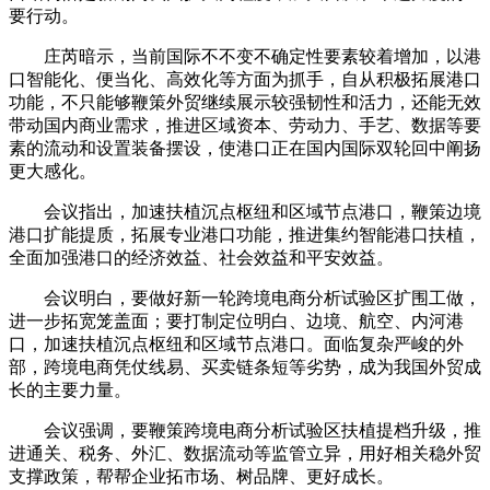
要行动。
庄芮暗示，当前国际不不变不确定性要素较着增加，以港
口智能化、便当化、高效化等方面为抓手，自从积极拓展港口
功能，不只能够鞭策外贸继续展示较强韧性和活力，还能无效
带动国内商业需求，推进区域资本、劳动力、手艺、数据等要
素的流动和设置装备摆设，使港口正在国内国际双轮回中阐扬
更大感化。
会议指出，加速扶植沉点枢纽和区域节点港口，鞭策边境
港口扩能提质，拓展专业港口功能，推进集约智能港口扶植，
全面加强港口的经济效益、社会效益和平安效益。
会议明白，要做好新一轮跨境电商分析试验区扩围工做，
进一步拓宽笼盖面；要打制定位明白、边境、航空、内河港
口，加速扶植沉点枢纽和区域节点港口。面临复杂严峻的外
部，跨境电商凭仗线易、买卖链条短等劣势，成为我国外贸成
长的主要力量。
会议强调，要鞭策跨境电商分析试验区扶植提档升级，推
进通关、税务、外汇、数据流动等监管立异，用好相关稳外贸
支撑政策，帮帮企业拓市场、树品牌、更好成长。