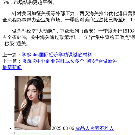
5%，市场结构更趋平衡。
针对美国加征关税等外部压力，西安海关推出优化港口营商2
全流程办事帮力企业拓市场。一季度对美商业占比已降至6。1
做为型经济“大动脉”，中欧班列（西安）一季度开行1519列，
占全省94%。关中海关通过政策培训、立异“集中查检工做点”
“秒级”通关。
上一篇：
学起plus国际经济学功课谜底材料
下一篇：
陕西取中亚商业兴旺成长多个“初次”合做新冲
最新新闻
2025-08-06
成品人片旁不雅入