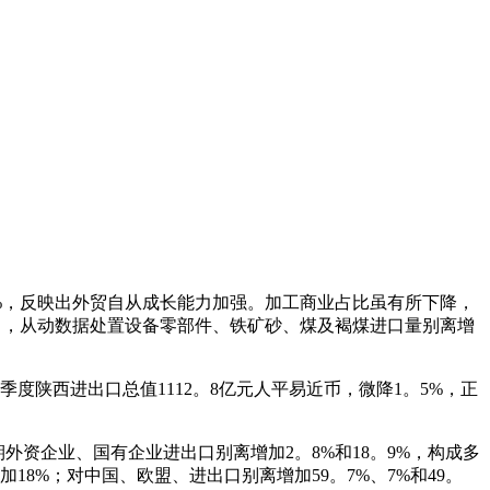
2%，反映出外贸自从成长能力加强。加工商业占比虽有所下降，
化趋向，从动数据处置设备零部件、铁矿砂、煤及褐煤进口量别离增
度陕西进出口总值1112。8亿元人平易近币，微降1。5%，正
外资企业、国有企业进出口别离增加2。8%和18。9%，构成多
18%；对中国、欧盟、进出口别离增加59。7%、7%和49。