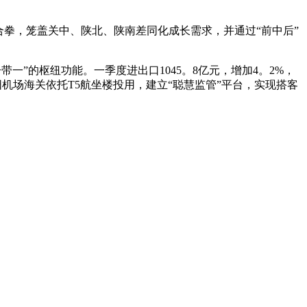
拳，笼盖关中、陕北、陕南差同化成长需求，并通过“前中后”
一”的枢纽功能。一季度进出口1045。8亿元，增加4。2%，
阳机场海关依托T5航坐楼投用，建立“聪慧监管”平台，实现搭客