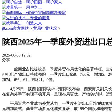
j9.com官方网站
>
贸易行业状况
>
陕西2025年一季度外贸进出口总
2025-06-30 12:52
分享
一般商业占比提拔是一季度外贸布局优化的显著特征。全省一般
但机电产物出口持续领跑，一季度出口659。7亿元，增加5。
加74。6%、61。1%和1。9倍。
4月25日，陕西省旧事办举行旧事发布会，西安海关副关长李晋
在复杂外手下实现平稳开局，呈现布局更优、产物劣势脚、运
平易近营企业成为外贸从力，一季度有进出口记实的3797家企
元增加款式。商业市场多元化成效显著，取199个国度和地域有商