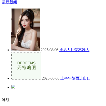
最新新闻
2025-08-06
成品人片旁不雅入
2025-08-05
上半年陕西进出口
导航