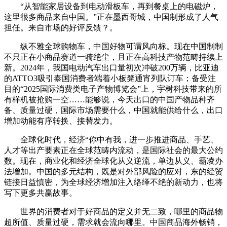
“从智能家居设备到电动滑板车，再到餐桌上的电磁炉，
这里很多商品来自中国。”正在墨西哥城，中国制形成了人气
担任。来自市场的好评反馈？。
纵不雅全球购物车，中国好物可谓风向标。现在中国制制
不只正在小商品赛道一骑绝尘，且正在高科技产物范畴持续上
新。2024年，我国电动汽车出口量初次冲破200万辆，比亚迪
的ATTO3吸引泰国消费者端着小板凳通宵列队订车；备受注
目的“2025国际消费类电子产物博览会”上，宇树科技带来的所
有样机被抢购一空……能够说，今天出口的中国产物品种齐
备、质量过硬，国际市场需要什么，中国就能供给什么，出口
增加动能有序转换、接替发力。
全球化时代，经济“你中有我，进一步推进商品、手艺、
人才等出产要素正在全球范畴内流动，是国际社会的最大公约
数。现在，商业化和经济全球化从义逆流，单边从义、霸凌办
法增加。中国的多元结构，既是对外部风险的应对，东的经贸
链接日益慎密，为全球经济增加注入络绎不绝的新动力，也将
写下更多共赢故事。
世界的消费者对于好商品的定义并无二致，哪里的商品物
超所值、质量过硬，需求就会流向哪里。中国商品海外畅销，