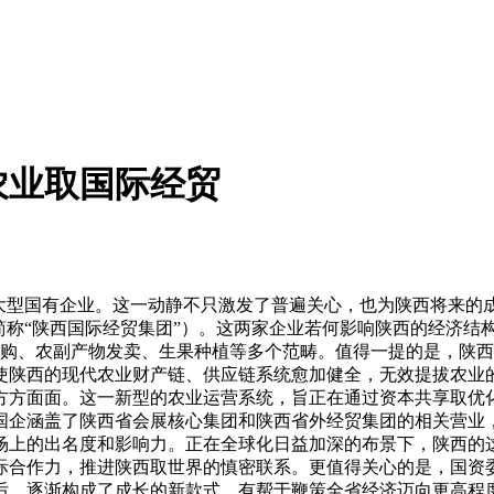
农业取国际经贸
型国有企业。这一动静不只激发了普遍关心，也为陕西将来的
简称“陕西国际经贸集团”）。这两家企业若何影响陕西的经济结
收购、农副产物发卖、生果种植等多个范畴。值得一提的是，陕
使陕西的现代农业财产链、供应链系统愈加健全，无效提拔农业
方方面面。这一新型的农业运营系统，旨正在通过资本共享取优
企涵盖了陕西省会展核心集团和陕西省外经贸集团的相关营业，
场上的出名度和影响力。正在全球化日益加深的布景下，陕西的
际合作力，推进陕西取世界的慎密联系。更值得关心的是，国资
后，逐渐构成了成长的新款式，有帮于鞭策全省经济迈向更高程