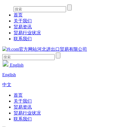
首页
关于我们
贸易资讯
贸易行业状况
联系我们
English
English
中文
首页
关于我们
贸易资讯
贸易行业状况
联系我们