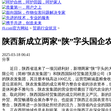
j9.com官方网站
>
贸易行业状况
>
陕西新成立两家“陕”字头国企
2025-03-18 06:41
分享
近日，陕西省送来了一项沉磅利好，新增两家“陕”字头的大
限公司（简称“陕农发集团”）和陕西国际经贸集团无限公司（
的陕农发集团，其注册本钱高达100亿元，运营范畴涵盖粮食
是位居前列。陕农发集团的成立将帮力整合全省的涉农资本，
是休闲参不雅勾当，陕农发集团的营业曾经囊括了现代农业的
道。取此同时，陕西国际经贸集团的成立同样意义严沉。新的国
外贸、商贸畅通取会展办事平台。也提拔了陕西正在国表里市
整合，陕西将进一步加强处所经济的活力，加强省内企业的国
九，正在西部地域也是名列前茅。这表示出陕西正在深化国企