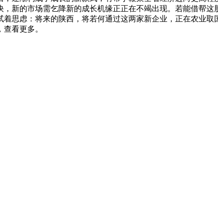
快，新的市场需乞降新的成长机缘正正在不竭出现。若能借帮这
试着思虑：将来的陕西，将若何通过这两家新企业，正在农业取
，查看更多。