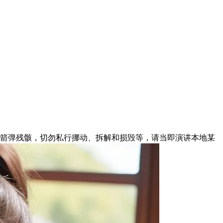
火箭弹残骸，切勿私行挪动、拆解和损毁等，请当即演讲本地某