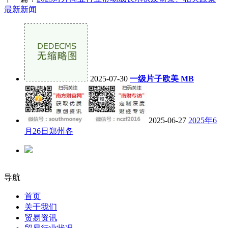
最新新闻
2025-07-30
一级片子欧美 MB
2025-06-27
2025年6
月26日郑州各
导航
首页
关于我们
贸易资讯