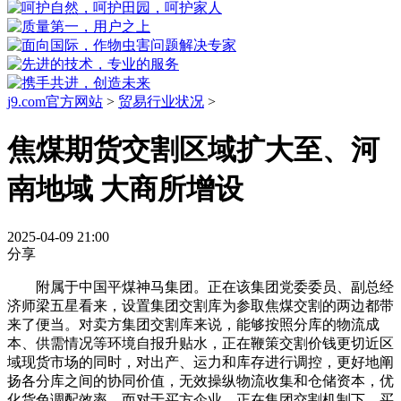
j9.com官方网站
>
贸易行业状况
>
焦煤期货交割区域扩大至、河
南地域 大商所增设
2025-04-09 21:00
分享
附属于中国平煤神马集团。正在该集团党委委员、副总经
济师梁五星看来，设置集团交割库为参取焦煤交割的两边都带
来了便当。对卖方集团交割库来说，能够按照分库的物流成
本、供需情况等环境自报升贴水，正在鞭策交割价钱更切近区
域现货市场的同时，对出产、运力和库存进行调控，更好地阐
扬各分库之间的协同价值，无效操纵物流收集和仓储资本，优
化货色调配效率。而对于买方企业，正在集团交割机制下，买