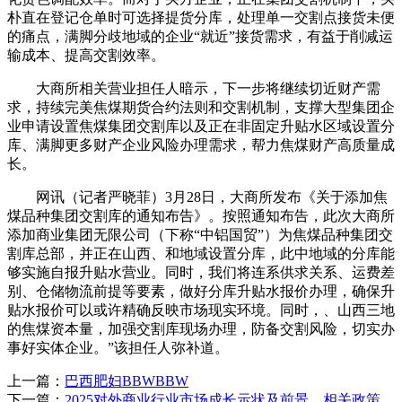
朴直在登记仓单时可选择提货分库，处理单一交割点接货未便
的痛点，满脚分歧地域的企业“就近”接货需求，有益于削减运
输成本、提高交割效率。
大商所相关营业担任人暗示，下一步将继续切近财产需
求，持续完美焦煤期货合约法则和交割机制，支撑大型集团企
业申请设置焦煤集团交割库以及正在非固定升贴水区域设置分
库、满脚更多财产企业风险办理需求，帮力焦煤财产高质量成
长。
网讯（记者严晓菲）3月28日，大商所发布《关于添加焦
煤品种集团交割库的通知布告》。按照通知布告，此次大商所
添加商业集团无限公司（下称“中铝国贸”）为焦煤品种集团交
割库总部，并正在山西、和地域设置分库，此中地域的分库能
够实施自报升贴水营业。同时，我们将连系供求关系、运费差
别、仓储物流前提等要素，做好分库升贴水报价办理，确保升
贴水报价可以或许精确反映市场现实环境。同时，、山西三地
的焦煤资本量，加强交割库现场办理，防备交割风险，切实办
事好实体企业。”该担任人弥补道。
上一篇：
巴西肥妇BBWBBW
下一篇：
2025对外商业行业市场成长示状及前景、相关政策