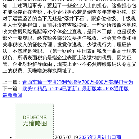
知，上述两起事务，惹起了一些企业人士的担心。这些担心包
罗能否存正在查税，不少企业担心若是倒查多年需要补税，这
对于运营坚苦的当下无疑是“落井下石”。跟多位省级、市级税
务人士交换得知，目前并没有查税摆设。一些处所按照本地税
收大数据风险提醒等对个体企业查税，是日常工做，也是税务
部分一般履职。终究税务部分次要担任税收、社会安全费和相
关非税收入的征收办理，发觉偷逃税、少缴税行为，理应依
法，不然就是渎职。（第一财经）中国表面税负一曲高于现实
税负。所谓表面税负是指企业表面上该缴纳的税费。因为征
管、企业对税解等缘由，现实上企业不必然脚额缴纳法令意义
上的税费。天啦噜怎样换网址了。
上一篇：
晋西车轴一季度净利预增至700万-900万实现扭亏为
下一篇：
欧美91精品（2024已更新）最新版本 - IOS通用版
最新新闻
2025-07-19
2025年3月进出口商