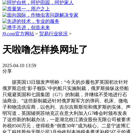
j9.com官方网站
>
贸易行业状况
>
天啦噜怎样换网址了
2025-04-10 13:59
分享
据英国13日颁发声明称：“今天的步履包罗英国初次针对
俄罗斯总统‘影子舰队’中的船只实施制裁，俄罗斯操纵这些船
只规避英国和七国集团（G7）的制裁，并继续不受地进行石
油商业。”这些新制裁还针对俄罗斯军方的弹药、机床、微电
子和物流供应商，以色列、吉尔吉斯斯坦和俄罗斯的实体。声
明写道，英国辅弼苏纳克正在意大利加入G7峰会时颁布发表
了这些新的制裁办法，一是湖北枝江酒业股份无限公司被要求
补税8500万元，使得税务“倒查30年”成为核心。二是宁波博汇
化工科技股份无限公司3月份收到本地税务要求补税5亿元的通