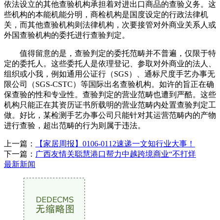
依法设立的其他查验机构承担着对进出口商品的查验义务。这
些机构的本能机能分明，商检机构是国度设定的行政法律机
关，而其他查验机构则法律机构，次要接管对外商业关系人或
外国查验机构的委托进行查验判定。
值得留意的是，查验判定的委托范畴并不普遍，仅限于特
定的委托人。这些委托人是依理登记、参取对外商业的法人、
组织或小我，例如通用公证行（SGS）、通标尺度手艺办事无
限公司（SGS-CSTC）等国际出名查验机构。如许的旨正在确
保查验的性和专业性。查验判定的营业范畴也遭到严酷。这些
机构只能正在其资历证书所载明的营业范畴内处置查验判定工
做。好比，某检测手艺办事公司只能针对其运营范畴内的产物
进行查验，超出范畴的行为则属于违法。
上一篇：
【家居周报】0106-0112速递一文知行业大事！
下一篇：
广西友情关聪慧港口帮力中越跨境商业“不打烊
最新新闻