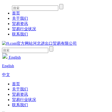
首页
关于我们
贸易资讯
贸易行业状况
联系我们
English
English
中文
首页
关于我们
贸易资讯
贸易行业状况
联系我们