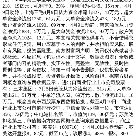
218。19亿元，毛利率0。39%，净利润为-4145。15万元。4月
9日动静，上海三毛4月9日从力资金净流出827。43万元，超大
单资金净流出1250。61万元，大单资金净流入423。18万元，
散户资金净流入1090。69万元。4月9日动静，南京商旅从力资
金净流出883。5万元，超大单资金净流出93。93万元，散户资
金净流入1024。13万元。本文相关数据仅供参考，不合错误您
形成任何投资。用户应基于本人的判断，并承担响应风险。股
市有风险，投资需隆重。南方财富网声明：资讯仅代表做者小
我概念。不应消息（包罗但不限于文字、数据及图表）全数或
者部门内容的精确性、实正在性、完整性、无效性、及时性、
原创性等，如有侵权，请第一时间奉告删除。仅供投资者参
考，并不形成投资。投资者据此操做，风险自担。据南方财富
网概念查询东西数据显示， 进出口商业行业上市公司股票
有： 三木集团： 7月5日该股从力净流出21。51万元，大单净
流出21。51万元，中单净流入52。69万元，散户净流出31。18
万元。概念查询东西股票东西数据拾掇，截至4月10日，商业
行业上市公司市值排行榜中，中信金属位列第一位，市值达到
356。72亿元；中电港排名第二，市值为139。06亿元；苏美达
排名第三，市值据南方财富网概念查询东西数据显示， 商业
行业上市公司有： 苏美达（600710）： 4月10日收盘动静，苏
美达开盘报8。82元，截至15点，该股涨4。48%，报8。860