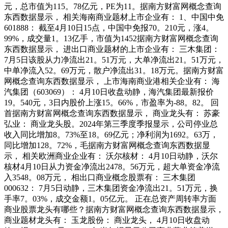
元，总市值为115。78亿元，PE为11。据南方财富网概念查询
东西数据显示， 相关海南商业题材上市企业有： 1、中国中免
601888： 截至4月10日15点，中国中免报70。210元，涨4。
99%，成交量1。13亿手，市值为1452据南方财富网概念查询
东西数据显示， 进出口商业题材的上市企业有： 三木集团：
7月5日该股从力净流出21。51万元，大单净流出21。51万元，
中单净流入52。69万元，散户净流出31。18万元。据南方财富
网概念查询东西数据显示， 上市海南商业港相关企业有： 海
汽集团（603069）： 4月10日收盘动静，海汽集团最新报价
19。540元，3日内股价上涨15。66%，市盈率为-88。82。 回
首据南方财富网概念查询东西数据显示， 商业龙头有： 苏豪
弘业： 商业龙头股。2024年第三季度季报显示，公司停业总
收入同比增加8。73%至18。69亿元；净利润为1692。63万，
同比增加128。72%，毛据南方财富网概念查询东西数据显
示， 相关欧洲商业企业有： 沃尔核材： 4月10日动静，沃尔
核材4月10日从力资金净流出2478。56万元，超大单资金净流
入3548。08万元， 相出口商业概念股票有： 三木集团
000632： 7月5日动静，三木集团资金净流出21。51万元，换
手率7。03%，成交金额1。05亿元。 正在总资产周转率方面
商业股票龙头有哪些？据南方财富网概念查询东西数据显示，
商业题材龙头有： 玉龙股份： 商业龙头， 4月10日收盘动