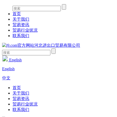
首页
关于我们
贸易资讯
贸易行业状况
联系我们
English
English
中文
首页
关于我们
贸易资讯
贸易行业状况
联系我们