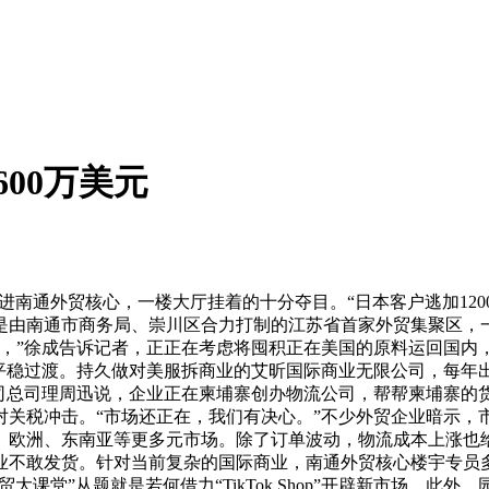
00万美元
进南通外贸核心，一楼大厅挂着的十分夺目。“日本客户逃加120
由南通市商务局、崇川区合力打制的江苏省首家外贸集聚区，一
多美元，”徐成告诉记者，正正在考虑将囤积正在美国的原料运回
稳过渡。持久做对美服拆商业的艾昕国际商业无限公司，每年出口
公司总司理周迅说，企业正在柬埔寨创办物流公司，帮帮柬埔寨的
关税冲击。“市场还正在，我们有决心。”不少外贸企业暗示，市
、欧洲、东南亚等更多元市场。除了订单波动，物流成本上涨也
业不敢发货。针对当前复杂的国际商业，南通外贸核心楼宇专员多
贸大课堂”从题就是若何借力“TikTok Shop”开辟新市场。