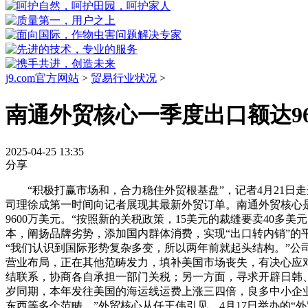
j9.com官方网站
>
贸易行业状况
>
南通外贸核心一季度出口额达96
2025-04-25 13:35
分享
“积极打赢市场和，合力稳住外贸根基盘”，记者4月21日走
司理徐成第一时间向记者展现其最新外贸订单。南通外贸核心是
9600万美元。“按照新的关税政策，15美元的裁缝要卖40
本，阐扬品牌劣势，添加国内群体消费，实现“出口转内销”的平
“我们认识到国际形势复杂多变，所以两年前就起头结构。”
营业布局，正在其他范畴发力，填补美国市场丧失，有决心应对
结联系，协商各自承担一部门关税；另一方面，寻求开辟日韩
岁同期，本年发往美国的海运线运费上涨三四倍，良多中小企
东西等多个范畴。”外贸核心从任王伟引见，4月17日举办的“外