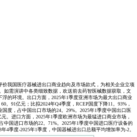
价我国医疗器械进出口商业趋向及市场款式，为相关企业立项
据。如需演讲中各类细致数据，欢送前去药智医械数据获取，文
浮的环境。出口方面，2025年1季度亚洲市场为最大出口商业
0。91亿元；比拟2024年Q4季度，RCEP国度下降11。93%，
国度，占中国出口市场的24。29%。2025年1季度中国出口医
亿元。进口方面，2025年1季度欧洲市场为最猛进口商业市场，
中国进口市场的22。71%。2025年1季度中国进口医疗设备的
3年4季度-2025年1季度，中国器械进出口总额平均增加率为-2。