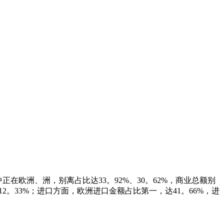
中正在欧洲、洲，别离占比达33。92%、30。62%，商业总额别
降12。33%；进口方面，欧洲进口金额占比第一，达41。66%，进