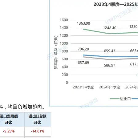
86%，均呈负增加趋向。