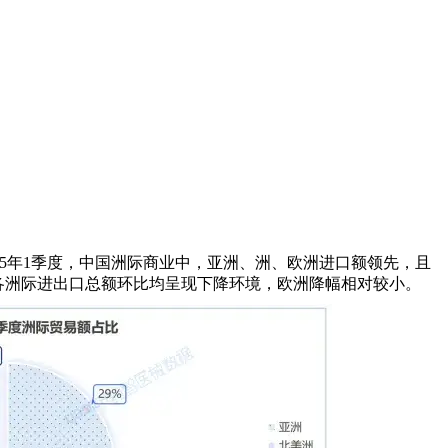
025年1季度，中国洲际商业中，亚洲、洲、欧洲进口额领先，且
各洲际进出口总额环比均呈现下降环境，欧洲降幅相对较小。