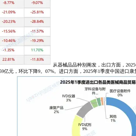
从器械品品种别阐发，出口方面，202
。59亿元，环比下降9。07%。进口方面，2025年1季度中国进