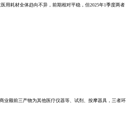
疗设备取医用耗材全体趋向不异，前期相对平稳，但2025年1季度两者
出口商业额前三产物为其他医疗仪器等、试剂、按摩器具，三者环