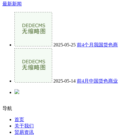
最新新闻
2025-05-25
前4个月我国货色商
2025-05-14
前4月中国货色商业
导航
首页
关于我们
贸易资讯