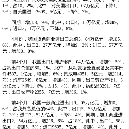
1%，占10。2%。此中，对美国出口1。07万亿元，下降1。
5%；自美国进口3699。5亿元，下降3。7%。
同期，增加3。9%。此中，出口4。15万亿元，增加9。
6%；进口3。1万亿元，下降2。8%。
4月份，我国货色商业进出口总值3。84万亿元，增加5。
6%。此中，出口2。27万亿元，增加9。3%；进口1。57万亿
元，增加0。8%。
前4个月，我国出口机电产物5。04万亿元，增加9。5%，
占我出口总值的60。1%。此中，从动数据处置设备及其零部
件4587。1亿元，增加5。6%；集成电4051。5亿元，增加14。
7%；汽车2649。8亿元，增加4%。同期，出口劳密产物1。3
万亿元，下降1。6%，占15。4%。此中，纺织品3291。7亿
元，出口农产物2355。7亿元，增加6。1%。
前4个月，我国一般商业进出口9。05万亿元，增加0。
6%，占我外贸总值的64%。此中，出口5。53万亿元，增加
7。3%；进口3。52万亿元，下降8。4%。同期，加工商业进
出口2。54万亿元，增加6。6%，占18%。此中，出口1。58万
亿元，增加5。5%；进口9605。7亿元，增加8。4%。此外，