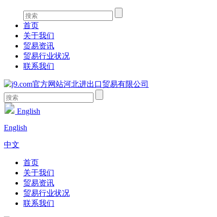
首页
关于我们
贸易资讯
贸易行业状况
联系我们
English
English
中文
首页
关于我们
贸易资讯
贸易行业状况
联系我们