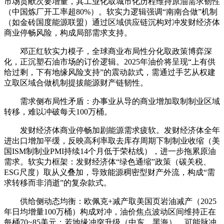
市场贡献次要增量，其工业化取城市化历程维持原油需求韧性
（中国炼厂开工率超80%）‌。软实力逻辑强调“南南合做”机制
（如金砖国度能源联盟）通过区域供应链沉构对冲发财经济体
商业停畅风险，构成局部需求支持‌。
邓正红软实力模子，全球商业布局性分化取政策博弈深
化，正沉塑石油市场的订价逻辑。2025年油价将呈现“上有供
给过剩，下有地缘风险支持”的震动款式，需通过手艺从权建
立取区域合做机制提拔能源财产链韧性。
‌需求侧布局性矛盾‌：办事业从导的商业增加取制制业区域
转移，难以冲破每天100万桶。
‌发财经济体商业停畅加剧能源需求疲软‌。发财经济体全年
进出口增加平缓，反映高利率取去库存周期下制制业收缩（美
国ISM制制业PMI持续14个月低于荣枯线），进一步拖累原油
需求‌。软实力框架：发财经济体“绿色通缩”政策（碳关税、
ESG尺度）取从义叠加，导致能源稠密型财产外流，构成“需
求转移而非消逝”的复杂款式‌。
‌供给侧动态均衡‌：欧佩克+减产取美国页岩油减产（2025
年日均增量100万桶）构成对冲，油价焦点波动区间维持正在
每桶70~85美元；若地缘冲突升级（中东、黑海），可能脉冲