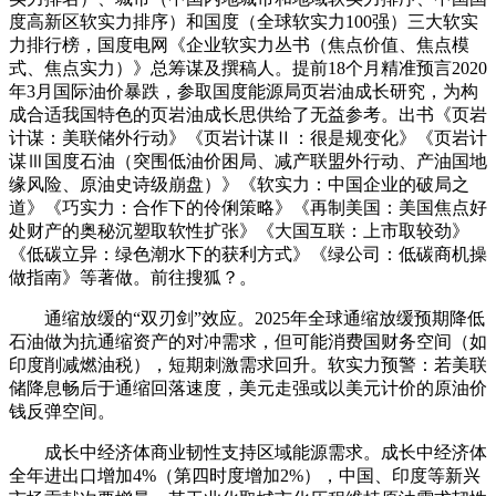
度高新区软实力排序）和国度（全球软实力100强）三大软实
力排行榜，国度电网《企业软实力丛书（焦点价值、焦点模
式、焦点实力）》总筹谋及撰稿人。提前18个月精准预言2020
年3月国际油价暴跌，参取国度能源局页岩油成长研究，为构
成合适我国特色的页岩油成长思供给了无益参考。出书《页岩
计谋：美联储外行动》《页岩计谋Ⅱ：很是规变化》《页岩计
谋Ⅲ国度石油（突围低油价困局、减产联盟外行动、产油国地
缘风险、原油史诗级崩盘）》《软实力：中国企业的破局之
道》《巧实力：合作下的伶俐策略》《再制美国：美国焦点好
处财产的奥秘沉塑取软性扩张》《大国互联：上市取较劲》
《低碳立异：绿色潮水下的获利方式》《绿公司：低碳商机操
做指南》等著做。前往搜狐？。
‌通缩放缓的“双刃剑”效应‌。2025年全球通缩放缓预期降低
石油做为抗通缩资产的对冲需求，但可能消费国财务空间（如
印度削减燃油税），短期刺激需求回升‌。软实力预警：若美联
储降息畅后于通缩回落速度，美元走强或以美元计价的原油价
钱反弹空间‌。
‌成长中经济体商业韧性支持区域能源需求‌。成长中经济体
全年进出口增加4%（第四时度增加2%），中国、印度等新兴