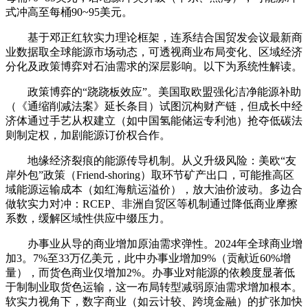
式冲高至每桶90~95美元。
基于邓正红软实力理论框架，连系结合国贸发会议最新商
业数据取全球能源市场动态，可透视商业布局变化、区域经济
分化及政策博弈对石油需求的深层影响。以下为系统性解读。
‌政策博弈的“跷跷板效应”‌。美国取欧盟强化洁净能源补助
（《通缩削减法案》延长条目）试图沉构财产链，但成长中经
济体通过手艺从权建立（如中国氢能储运专利池）抢夺低碳法
则制定权，加剧能源订价权合作‌。
‌地缘经济裂痕的能源传导机制‌。‌从义升级风险‌：美欧“友
岸外包”政策（Friend-shoring）取环节矿产出口，可能推高区
域能源运输成本（如红海航运溢价），放大油价波动‌。‌多边合
做软实力对冲‌：RCEP、非洲自贸区等机制通过降低商业摩擦
系数，缓解区域性供应中缀压力。
‌办事业从导的商业增加原油需求弹性‌。2024年全球商业增
加3。7%至33万亿美元，此中‌办事业增加9%‌（贡献近60%增
量），而货色商业仅增加2%。办事业对能源的依赖度显著低
于制制业取货色运输，这一布局转型减弱原油需求增加根本‌。
软实力视角下，数字商业（如云计较、跨境金融）的扩张加快