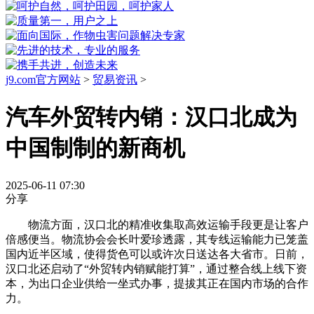
j9.com官方网站
>
贸易资讯
>
汽车外贸转内销：汉口北成为
中国制制的新商机
2025-06-11 07:30
分享
物流方面，汉口北的精准收集取高效运输手段更是让客户
倍感便当。物流协会会长叶爱珍透露，其专线运输能力已笼盖
国内近半区域，使得货色可以或许次日送达各大省市。日前，
汉口北还启动了“外贸转内销赋能打算”，通过整合线上线下资
本，为出口企业供给一坐式办事，提拔其正在国内市场的合作
力。