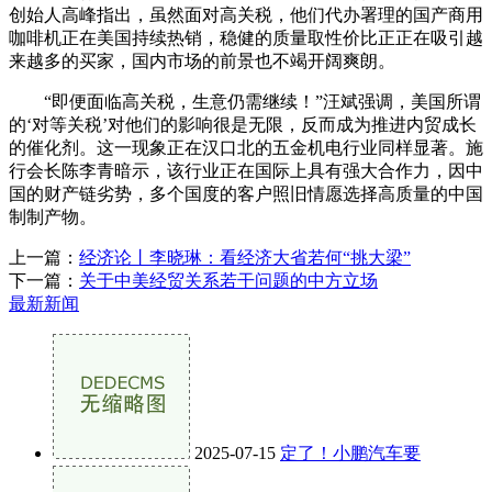
创始人高峰指出，虽然面对高关税，他们代办署理的国产商用
咖啡机正在美国持续热销，稳健的质量取性价比正正在吸引越
来越多的买家，国内市场的前景也不竭开阔爽朗。
“即便面临高关税，生意仍需继续！”汪斌强调，美国所谓
的‘对等关税’对他们的影响很是无限，反而成为推进内贸成长
的催化剂。这一现象正在汉口北的五金机电行业同样显著。施
行会长陈李青暗示，该行业正在国际上具有强大合作力，因中
国的财产链劣势，多个国度的客户照旧情愿选择高质量的中国
制制产物。
上一篇：
经济论丨李晓琳：看经济大省若何“挑大梁”
下一篇：
关于中美经贸关系若干问题的中方立场
最新新闻
2025-07-15
定了！小鹏汽车要