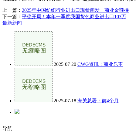
上一篇：
2025年中国纺织行业进出口现状阐发：商业金额持
下一篇：
平稳开局！本年一季度我国货色商业进出口103万
最新新闻
2025-07-20
CWG资讯：商业乐不
2025-07-18
海关总署：前4个月
导航