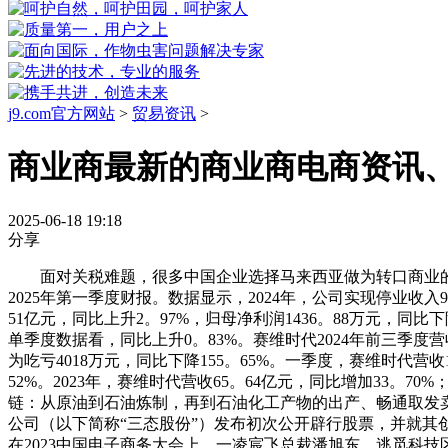
j9.com官方网站
>
贸易资讯
>
商业商最新的商业商电商资讯
2025-06-18 19:18
分享
面对关税难题，很多中国企业选择马来西亚做为转口商业的关口
2025年第一季度财报。数据显示，2024年，公司实现停业收入9
51亿元，同比上升2。97%，归母净利润1436。88万元，
单季度数据看，同比上升0。83%。赛维时代2024年前三季度营
为吃亏4018万元，同比下降155。65%。一季度，赛维时代营收1
52%。2023年，赛维时代营收65。64亿元，同比增加33。7
链：从原油到石油炼制，再到石油化工产物的出产、畅通取发
公司（以下简称“三态股份”）发布初次公开辟行股票，并就其创业
在2023中国电子商务大会上，一凌宸飞总裁潘旭东、逃觅科