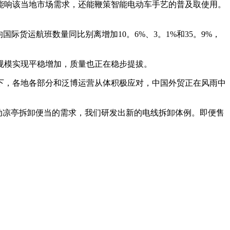
响该当地市场需求，还能鞭策智能电动车手艺的普及取使用。
货运航班数量同比别离增加10。6%、3。1%和35。9%，
模实现平稳增加，质量也正在稳步提拔。
，各地各部分和泛博运营从体积极应对，中国外贸正在风雨中
动凉亭拆卸便当的需求，我们研发出新的电线拆卸体例。即便售