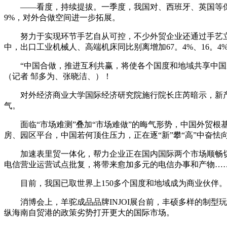
——看度，持续提拔。一季度，我国对、西班牙、英国等保守
9%，对外合做空间进一步拓展。
努力于实现环节手艺自从可控，不少外贸企业还通过手艺立
中，出口工业机械人、高端机床同比别离增加67。4%、16。4
“中国合做，推进互利共赢，将使各个国度和地域共享中国成
（记者 邹多为、张晓洁、）！
对外经济商业大学国际经济研究院施行院长庄芮暗示，新产物
气。
面临“市场难测”叠加“市场难做”的晦气形势，中国外贸根
房、园区平台，中国若何顶住压力，正在逐“新”攀“高”中奋怯
加速表里贸一体化，帮力企业正在国内国际两个市场顺畅切换
电信营业运营试点批复，将带来愈加多元的电信办事和产物……
目前，我国已取世界上150多个国度和地域成为商业伙伴。一
消博会上，羊驼成品品牌INJOI展台前，丰硕多样的制型
纵海南自贸港的政策劣势打开更大的国际市场。