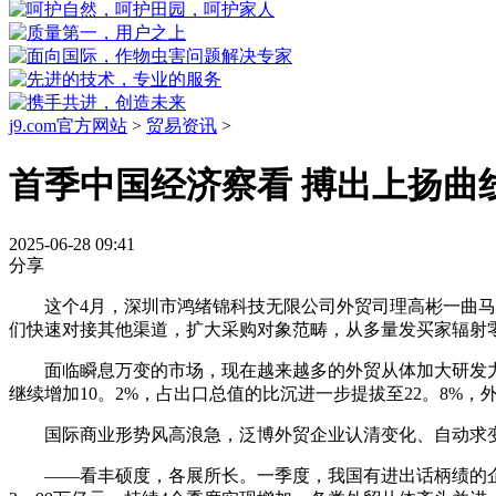
j9.com官方网站
>
贸易资讯
>
首季中国经济察看 搏出上扬曲
2025-06-28 09:41
分享
这个4月，深圳市鸿绪锦科技无限公司外贸司理高彬一曲马不
们快速对接其他渠道，扩大采购对象范畴，从多量发买家辐射
面临瞬息万变的市场，现在越来越多的外贸从体加大研发力度，
继续增加10。2%，占出口总值的比沉进一步提拔至22。8%，
国际商业形势风高浪急，泛博外贸企业认清变化、自动求变
——看丰硕度，各展所长。一季度，我国有进出话柄绩的企业