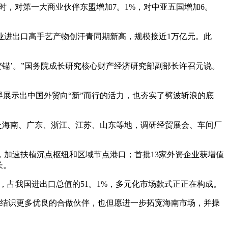
，对第一大商业伙伴东盟增加7。1%，对中亚五国增加6。
进出口高手艺产物创汗青同期新高，规模接近1万亿元。此
锚’。”国务院成长研究核心财产经济研究部副部长许召元说。
展示出中国外贸向“新”而行的活力，也夯实了劈波斩浪的底
赴海南、广东、浙江、江苏、山东等地，调研经贸展会、车间厂
加速扶植沉点枢纽和区域节点港口；首批13家外资企业获增值
长。
，占我国进出口总值的51。1%，多元化市场款式正正在构成。
里结识更多优良的合做伙伴，也但愿进一步拓宽海南市场，并操