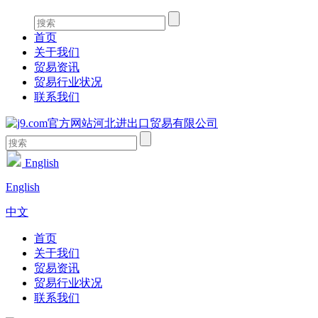
首页
关于我们
贸易资讯
贸易行业状况
联系我们
English
English
中文
首页
关于我们
贸易资讯
贸易行业状况
联系我们