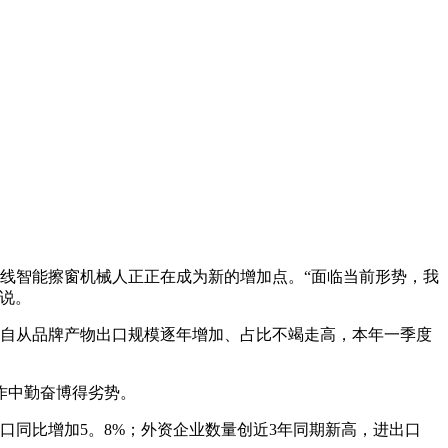
线智能擦窗机械人正正在成为新的增加点。“面临当前形势，我
说。
国自从品牌产物出口规模逐年增加、占比不竭走高，本年一季度
作中勤奋博得劣势。
同比增加5。8%；外资企业数量创近3年同期新高，进出口