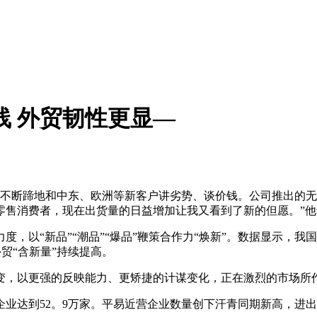
线 外贸韧性更显—
断蹄地和中东、欧洲等新客户讲劣势、谈价钱。公司推出的无
零售消费者，现在出货量的日益增加让我又看到了新的但愿。”他
以“新品”“潮品”“爆品”鞭策合作力“焕新”。数据显示，我
外贸“含新量”持续提高。
，以更强的反映能力、更矫捷的计谋变化，正在激烈的市场所
达到52。9万家。平易近营企业数量创下汗青同期新高，进出口