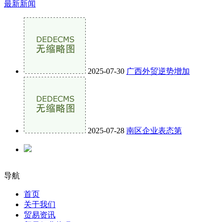
最新新闻
2025-07-30
广西外贸逆势增加
2025-07-28
南区企业表态第
导航
首页
关于我们
贸易资讯