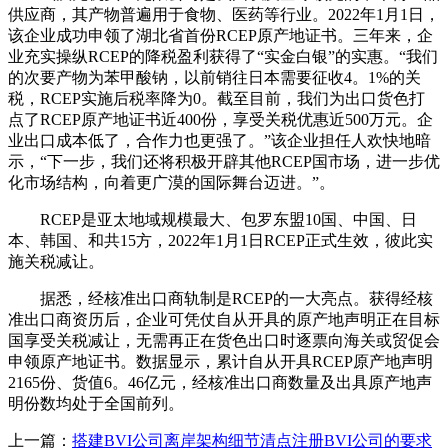
供应商，其产物普遍用于食物、医药等行业。2022年1月1日，
该企业成功申领了湖北省首份RCEP原产地证书。三年来，企
业充实操纵RCEP的降税盈利获得了“实金白银”的实惠。“我们
的次要产物为苯甲酸钠，以前销往日本需要征收4。1%的关
税，RCEP实施后税率降为0。截至目前，我们为出口货色打
点了RCEP原产地证书近400份，享受关税优惠近500万元。企
业出口成本低了，合作力也更强了。”该企业担任人欢快地暗
示，“下一步，我们还将积极开辟其他RCEP国市场，进一步优
化市场结构，向着更广漠的国际舞台迈进。”。
RCEP是亚太地域规模最大、包罗东盟10国、中国、日
本、韩国、和共15方，2022年1月1日RCEP正式生效，彼此实
施关税减让。
据悉，经核准出口商轨制是RCEP的一大亮点。获得经核
准出口商资历后，企业可凭仗自从开具的原产地声明正在目标
国享受关税减让，无需再正在货色出口时逐票向海关或贸促会
申领原产地证书。数据显示，累计自从开具RCEP原产地声明
2165份、货值6。46亿元，经核准出口商数量及出具原产地声
明份数均处于全国前列。
上一篇：
搭建BVI公司离岸架构细节清点注册BVI公司的要求