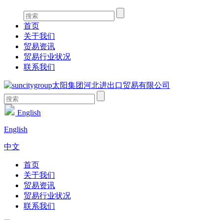
首页
关于我们
贸易资讯
贸易行业状况
联系我们
English
English
中文
首页
关于我们
贸易资讯
贸易行业状况
联系我们