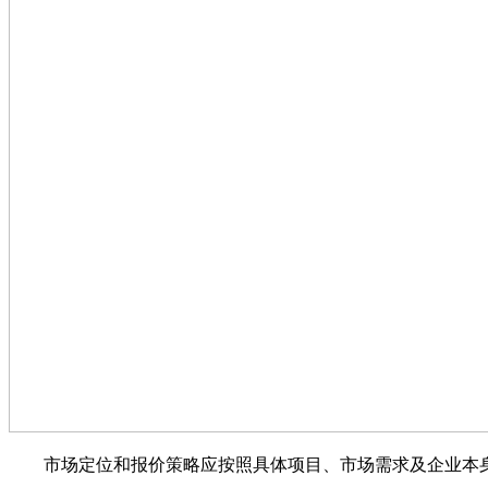
市场定位和报价策略应按照具体项目、市场需求及企业本身