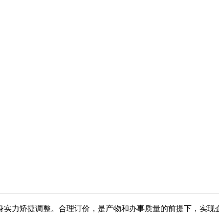
实力矫捷调整。合理订价，是产物和办事质量的前提下，实现