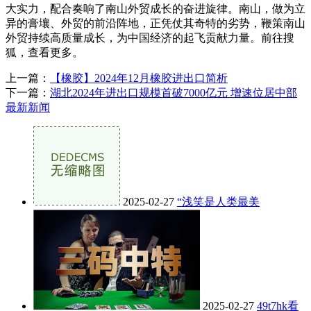
大实力，配合奏响了南山外贸成长的奋进旋律。南山，做为立
异的膏壤、外贸的前沿阵地，正凭仗其奇特的劣势，鞭策南山
外贸持续高质量成长，为中国经济的起飞贡献力量。前往搜
狐，查看更多。
上一篇：
【橡胶】2024年12月橡胶进出口简析
下一篇：
湖北2024年进出口规模首破7000亿元 增速位居中部
最新新闻
2025-02-27
“浅笑是人类最美
2025-02-27
49t7hk看