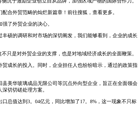
将侧沉于激励企业创立自从品牌，加强区域产物的国际合作力。
们配合外贸范畴的灿烂新篇章！前往搜狐，查看更多。
加强了外贸企业的决心。
过丰硕的调研和对市场的深切阐发，我们能够看到，企业的成长
这不只是对外贸企业的支撑，也是对地域经济成长的全面鞭策。
贸成长的投入。同时，企业担任人也纷纷暗示，通过的政策指
县美华玻璃成品无限公司等沉点外向型企业，旨正在全面领会
人深切切磋处理方案。
口总值达到3。04亿元，同比增加了17。8%，这一现象不只标