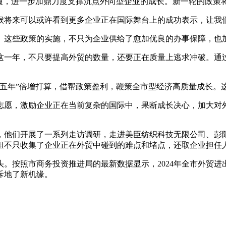
，进一步加鼎力度支撑沉点外向型企业的成长。新一轮的政策
候将来可以或许看到更多企业正在国际舞台上的成功表示，让我
这些政策的实施，不只为企业供给了愈加优良的办事保障，也
这一年，不只要提高外贸的数量，还要正在质量上逃求冲破。通
年”倍增打算，借帮政策盈利，鞭策全市型经济高质量成长。
愿，激励企业正在当前复杂的国际中，果断成长决心，加大对外
他们开展了一系列走访调研，走进美臣纺织科技无限公司、彭阳
组不只收集了企业正在外贸中碰到的难点和堵点，还取企业担任
按照市商务投资推进局的最新数据显示，2024年全市外贸进出
斥地了新机缘。