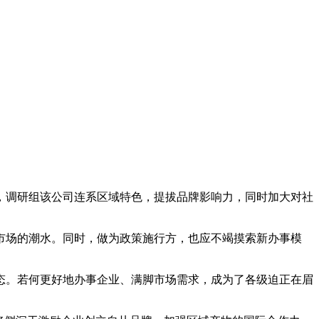
调研组该公司连系区域特色，提拔品牌影响力，同时加大对社
场的潮水。同时，做为政策施行方，也应不竭摸索新办事模
。若何更好地办事企业、满脚市场需求，成为了各级迫正在眉