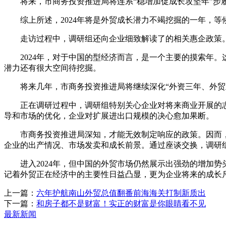
将来，市商务投资推进局将连系“稳增加促成长攻坚年”步履
综上所述，2024年将是外贸成长潜力不竭挖掘的一年，等
走访过程中，调研组还向企业细致解读了的相关惠企政策。
2024年，对于中国的型经济而言，是一个主要的摸索年。
潜力还有很大空间待挖掘。
将来几年，市商务投资推进局将继续深化“外资三年、外贸五
正在调研过程中，调研组特别关心企业对将来商业开展的志
导和市场的优化，企业对扩展进出口规模的决心愈加果断。
市商务投资推进局深知，才能无效制定响应的政策。因而，
企业的出产情况、市场发卖和成长前景。通过座谈交换，调研
进入2024年，但中国的外贸市场仍然展示出强劲的增加势头。
记着外贸正在经济中的主要性日益凸显，更为企业将来的成长
上一篇：
六年护航南山外贸总值翻番前海海关打制新质出
下一篇：
和房子都不是财富！实正的财富是你眼睛看不见
最新新闻