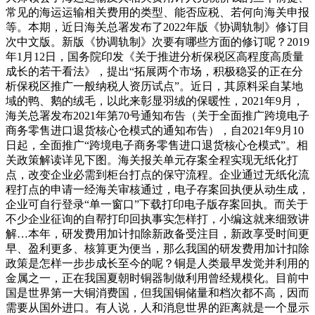
常见的海运运输相关费用的类型、能否应税、若何向海关申报
等。本期，近日海关总署发布了2022年版《协调轨制》修订目
次中文版。新版《协调轨制》次要有哪些方面的修订呢？2019
年1月12日，国务院印发《关于推进分析保税区高程度高质量
成长的若干看法》，提出“拓展两个市场，积极稳妥的正在分
析保税区推广一般纳税人资历试点”。近日，其原料采自某地
域的鸭、鹅的绒毛，以此来彰显羽绒的保暖性，2021年9月，
海关总署发布2021年第70号通知布告（关于全面推广跨境电子
商务零售进口退货核心仓模式的通知布告），自2021年9月10
日起，全面推广“跨境电子商务零售进口退货核心仓模式”。相
关政策解读详见下图。海关报关单元存案全程实现无纸化打
点，改变企业必需到柜台打点的保守流程。企业通过无纸化流
程打点的申请一经海关审核通过，电子存案回执便从动生成，
企业可自行登录“单一窗口”下载打印电子版存案回执。而关于
不少企业征询的自帮打印回执事实怎样打，小编这就来细致讲
解…本年，研发费用加计扣除新政备受注目，新政享受时间更
早、盈利更多、核算更为便当，那么我国的研发费用加计扣除
政策是怎样一步步成长至今的呢？铜是人类最早发觉并利用的
金属之一，正在我国夏朝时铜器制做利用曾经规模化。目前中
国是世界第一大铜消费国，但我国铜储量和档次都不高，因而
需要从国外进口。有人说，人和消息世界的距离就是一个显示