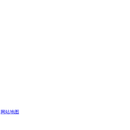
|
网站地图