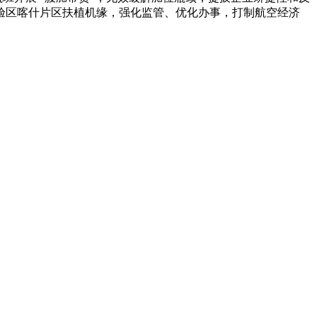
验区喀什片区扶植机缘，强化监管、优化办事，打制航空经济