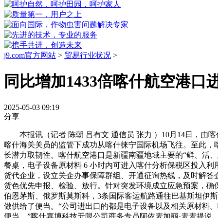
j9.com官方网站
>
贸易行业状况
>
同比增加1433倍喀什航空港口
2025-05-03 09:19
分享
本报讯（记者 陈朝 吕有文 通信员 张力 ）10月14日，
喀什海关关员的监管下成功从喀什徕宁国际机场飞往。至此，喀什
长潜力取韧性。喀什航空港口是新疆南疆地域主要的“鲜、活
餐桌，电子设备原材料 6 小时内可进入喀什分析保税区投入
货代企业，设立关企办事保障群组、开通征询热线，及时解答企业
货色优先申报、检验、放行。针对突发环境成立应急预案，确
伯恩茅斯、俄罗斯莫斯科，3条国际客运航路通往巴基斯坦伊
做供给了便当。“公司进出口的都是电子设备以及相关原材料。
便当。”喀什嘉博科技无限公司商务专员阿依麦加丽·麦麦提说