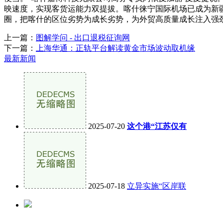
映速度，实现客货运能力双提拔。喀什徕宁国际机场已成为新
圈，把喀什的区位劣势为成长劣势，为外贸高质量成长注入强
上一篇：
图解学问 - 出口退税征询网
下一篇：
上海华通：正轨平台解读黄金市场波动取机缘
最新新闻
2025-07-20
这个港“江苏仅有
2025-07-18
立异实施“区岸联