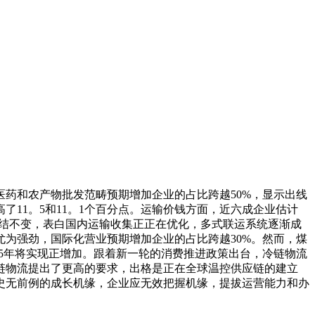
药和农产物批发范畴预期增加企业的占比跨越50%，显示出线
11。5和11。1个百分点。运输价钱方面，近六成企业估计
钱连结不变，表白国内运输收集正正在优化，多式联运系统逐渐成
尤为强劲，国际化营业预期增加企业的占比跨越30%。然而，煤
25年将实现正增加。跟着新一轮的消费推进政策出台，冷链物流
链物流提出了更高的要求，出格是正在全球温控供应链的建立
史无前例的成长机缘，企业应无效把握机缘，提拔运营能力和办