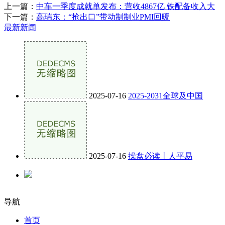
上一篇：
中车一季度成就单发布：营收4867亿 铁配备收入大
下一篇：
高瑞东：“抢出口”带动制制业PMI回暖
最新新闻
2025-07-16
2025-2031全球及中国
2025-07-16
操盘必读丨人平易
导航
首页